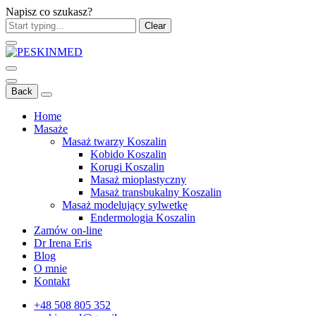
Napisz co szukasz?
Clear
Back
Home
Masaże
Masaż twarzy Koszalin
Kobido Koszalin
Korugi Koszalin
Masaż mioplastyczny
Masaż transbukalny Koszalin
Masaż modelujący sylwetkę
Endermologia Koszalin
Zamów on-line
Dr Irena Eris
Blog
O mnie
Kontakt
+48 508 805 352