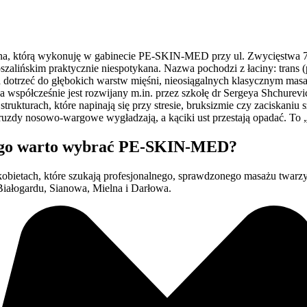
a, którą wykonuję w gabinecie PE-SKIN-MED przy ul. Zwycięstwa 77-
oszalińskim praktycznie niespotykana. Nazwa pochodzi z łaciny: trans (
 dotrzeć do głębokich warstw mięśni, nieosiągalnych klasycznym mas
 a współcześnie jest rozwijany m.in. przez szkołę dr Sergeya Shchure
ukturach, które napinają się przy stresie, bruksizmie czy zaciskaniu s
 bruzdy nosowo-wargowe wygładzają, a kąciki ust przestają opadać. To 
zego warto wybrać PE-SKIN-MED?
obietach, które szukają profesjonalnego, sprawdzonego masażu twarzy
Białogardu, Sianowa, Mielna i Darłowa.