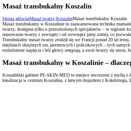
Masaż transbukalny Koszalin
Strona główna
Masaż twarzy Koszalin
Masaż transbukalny Koszalin
Masaż transbukalny w Koszalinie to zaawansowana technika manualn
twarzy, dostępna tylko u przeszkolonych specjalistów – w regionie k
masowaniu twarzy z zewnątrz i od wewnątrz jamy ustnej, co pozwala
Transbukalny masaż twarzy zrodził się we Francji ponad 20 lat temu,
mięśniach okrężnych ust, jarzmowych i policzkowych – tych samych str
rozluźnienie napięcia i ból głowy ustępują, a owal twarzy się unosi,
Masaż transbukalny w Koszalinie – dlac
Koszaliński gabinet PE-SKIN-MED to miejsce stworzone z myślą o k
lokalizacja w centrum Koszalina, z łatwym dojazdem z Kołobrzegu, 