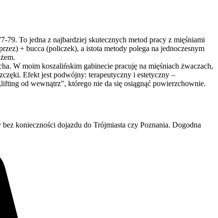
79. To jedna z najbardziej skutecznych metod pracy z mięśniami
przez) + bucca (policzek), a istota metody polega na jednoczesnym
ażem.
vicha. W moim koszalińskim gabinecie pracuję na mięśniach żwaczach,
zczęki. Efekt jest podwójny: terapeutyczny i estetyczny –
„lifting od wewnątrz", którego nie da się osiągnąć powierzchownie.
 bez konieczności dojazdu do Trójmiasta czy Poznania. Dogodna