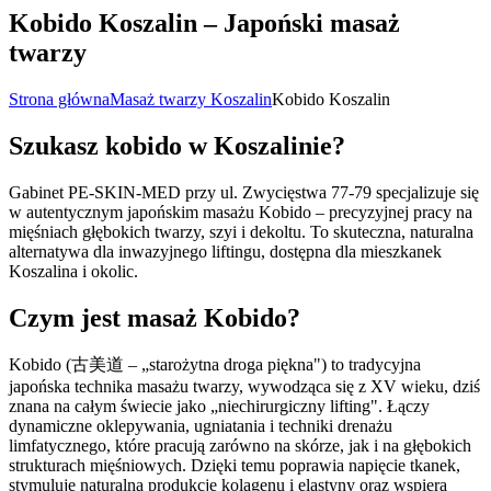
Kobido Koszalin – Japoński masaż
twarzy
Strona główna
Masaż twarzy Koszalin
Kobido Koszalin
Szukasz kobido w Koszalinie?
Gabinet PE-SKIN-MED przy ul. Zwycięstwa 77-79 specjalizuje się
w autentycznym japońskim masażu Kobido – precyzyjnej pracy na
mięśniach głębokich twarzy, szyi i dekoltu. To skuteczna, naturalna
alternatywa dla inwazyjnego liftingu, dostępna dla mieszkanek
Koszalina i okolic.
Czym jest masaż Kobido?
Kobido (古美道 – „starożytna droga piękna") to tradycyjna
japońska technika masażu twarzy, wywodząca się z XV wieku, dziś
znana na całym świecie jako „niechirurgiczny lifting". Łączy
dynamiczne oklepywania, ugniatania i techniki drenażu
limfatycznego, które pracują zarówno na skórze, jak i na głębokich
strukturach mięśniowych. Dzięki temu poprawia napięcie tkanek,
stymuluje naturalną produkcję kolagenu i elastyny oraz wspiera