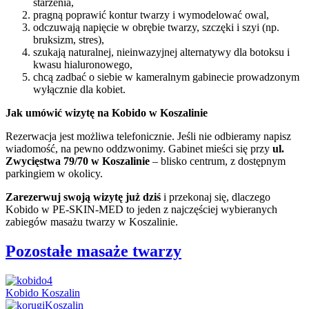
starzenia,
pragną poprawić kontur twarzy i wymodelować owal,
odczuwają napięcie w obrębie twarzy, szczęki i szyi (np.
bruksizm, stres),
szukają naturalnej, nieinwazyjnej alternatywy dla botoksu i
kwasu hialuronowego,
chcą zadbać o siebie w kameralnym gabinecie prowadzonym
wyłącznie dla kobiet.
Jak umówić wizytę na Kobido w Koszalinie
Rezerwacja jest możliwa telefonicznie. Jeśli nie odbieramy napisz
wiadomość, na pewno oddzwonimy. Gabinet mieści się przy
ul.
Zwycięstwa 79/70 w Koszalinie
– blisko centrum, z dostępnym
parkingiem w okolicy.
Zarezerwuj swoją wizytę już dziś
i przekonaj się, dlaczego
Kobido w PE-SKIN-MED to jeden z najczęściej wybieranych
zabiegów masażu twarzy w Koszalinie.
Pozostałe masaże twarzy
Kobido Koszalin