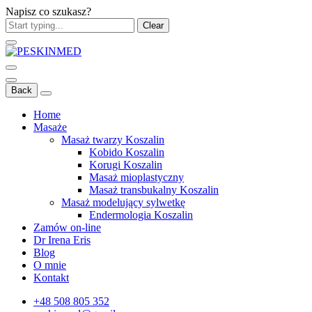
Napisz co szukasz?
Clear
Back
Home
Masaże
Masaż twarzy Koszalin
Kobido Koszalin
Korugi Koszalin
Masaż mioplastyczny
Masaż transbukalny Koszalin
Masaż modelujący sylwetkę
Endermologia Koszalin
Zamów on-line
Dr Irena Eris
Blog
O mnie
Kontakt
+48 508 805 352