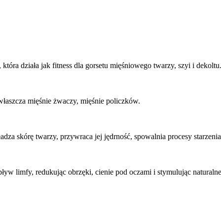
tóra działa jak fitness dla gorsetu mięśniowego twarzy, szyi i dekoltu
łaszcza mięśnie żwaczy, mięśnie policzków.
adza skórę twarzy, przywraca jej jędrność, spowalnia procesy starzeni
yw limfy, redukując obrzęki, cienie pod oczami i stymulując naturalne