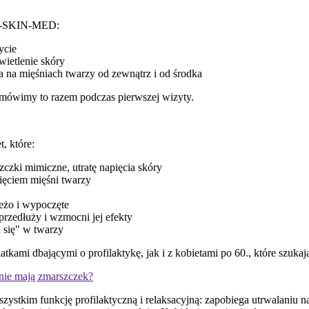
 PE-SKIN-MED:
ycie
wietlenie skóry
na mięśniach twarzy od zewnątrz i od środka
omówimy to razem podczas pierwszej wizyty.
, które:
czki mimiczne, utratę napięcia skóry
ięciem mięśni twarzy
eżo i wypoczęte
 przedłuży i wzmocni jej efekty
a się" w twarzy
ami dbającymi o profilaktykę, jak i z kobietami po 60., które szukają 
 nie mają zmarszczek?
tkim funkcję profilaktyczną i relaksacyjną: zapobiega utrwalaniu na