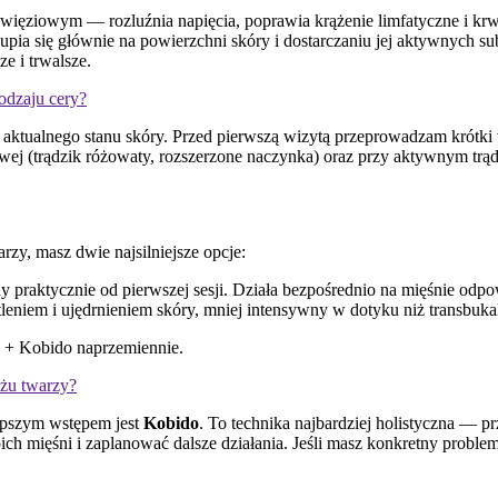
ięziowym — rozluźnia napięcia, poprawia krążenie limfatyczne i krwi
skupia się głównie na powierzchni skóry i dostarczaniu jej aktywnyc
e i trwalsze.
dzaju cery?
 i aktualnego stanu skóry. Przed pierwszą wizytą przeprowadzam krótk
owej (trądzik różowaty, rozszerzone naczynka) oraz przy aktywnym 
rzy, masz dwie najsilniejsze opcje:
ny praktycznie od pierwszej sesji. Działa bezpośrednio na mięśnie odp
leniem i ujędrnieniem skóry, mniej intensywny w dotyku niż transbuka
ny + Kobido naprzemiennie.
ażu twarzy?
lepszym wstępem jest
Kobido
. To technika najbardziej holistyczna — p
woich mięśni i zaplanować dalsze działania. Jeśli masz konkretny pro