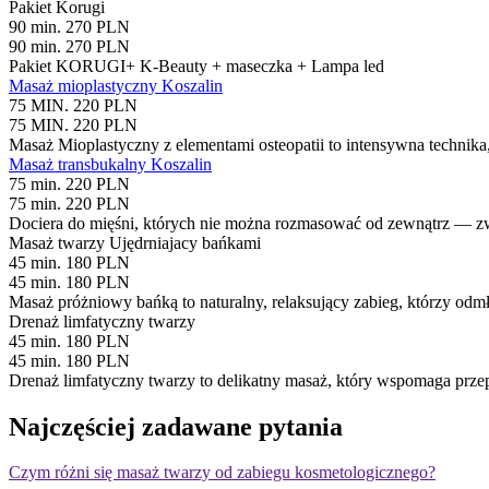
Pakiet Korugi
90 min. 270 PLN
90 min. 270 PLN
Pakiet KORUGI+ K-Beauty + maseczka + Lampa led
Masaż mioplastyczny Koszalin
75 MIN. 220 PLN
75 MIN. 220 PLN
Masaż Mioplastyczny z elementami osteopatii to intensywna technika, k
Masaż transbukalny Koszalin
75 min. 220 PLN
75 min. 220 PLN
Dociera do mięśni, których nie można rozmasować od zewnątrz — zw
Masaż twarzy Ujędrniajacy bańkami
45 min. 180 PLN
45 min. 180 PLN
Masaż próżniowy bańką to naturalny, relaksujący zabieg, którzy odmł
Drenaż limfatyczny twarzy
45 min. 180 PLN
45 min. 180 PLN
Drenaż limfatyczny twarzy to delikatny masaż, który wspomaga przepł
Najczęściej zadawane pytania
Czym różni się masaż twarzy od zabiegu kosmetologicznego?