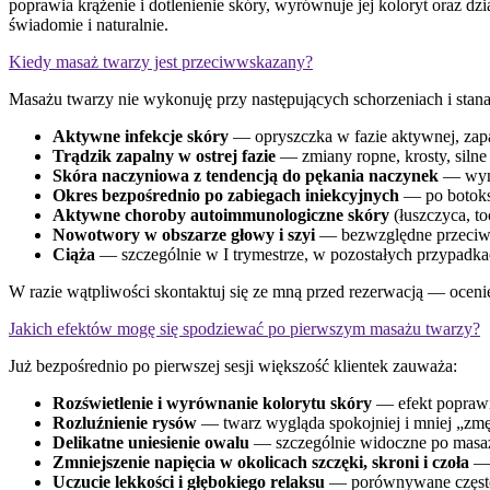
poprawia krążenie i dotlenienie skóry, wyrównuje jej koloryt oraz dz
świadomie i naturalnie.
Kiedy masaż twarzy jest przeciwwskazany?
Masażu twarzy nie wykonuję przy następujących schorzeniach i stana
Aktywne infekcje skóry
— opryszczka w fazie aktywnej, zapa
Trądzik zapalny w ostrej fazie
— zmiany ropne, krosty, silne
Skóra naczyniowa z tendencją do pękania naczynek
— wyma
Okres bezpośrednio po zabiegach iniekcyjnych
— po botoks
Aktywne choroby autoimmunologiczne skóry
(łuszczyca, to
Nowotwory w obszarze głowy i szyi
— bezwzględne przeciw
Ciąża
— szczególnie w I trymestrze, w pozostałych przypadka
W razie wątpliwości skontaktuj się ze mną przed rezerwacją — ocenię, 
Jakich efektów mogę się spodziewać po pierwszym masażu twarzy?
Już bezpośrednio po pierwszej sesji większość klientek zauważa:
Rozświetlenie i wyrównanie kolorytu skóry
— efekt poprawi
Rozluźnienie rysów
— twarz wygląda spokojniej i mniej „zm
Delikatne uniesienie owalu
— szczególnie widoczne po masaż
Zmniejszenie napięcia w okolicach szczęki, skroni i czoła
— 
Uczucie lekkości i głębokiego relaksu
— porównywane często 