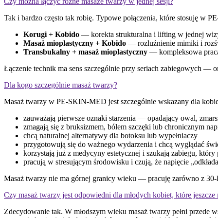
Czy można łączyć różne masaże twarzy w jednej sesji?
Tak i bardzo często tak robię. Typowe połączenia, które stosuję w
Korugi + Kobido
— korekta strukturalna i lifting w jednej wiz
Masaż mioplastyczny + Kobido
— rozluźnienie mimiki i rozś
Transbukalny + masaż mioplastyczny
— kompleksowa praca 
Łączenie technik ma sens szczególnie przy seriach zabiegowych — 
Dla kogo szczególnie masaż twarzy?
Masaż twarzy w PE-SKIN-MED jest szczególnie wskazany dla kobiet
zauważają pierwsze oznaki starzenia — opadający owal, zmarsz
zmagają się z bruksizmem, bólem szczęki lub chronicznym nap
chcą naturalnej alternatywy dla botoksu lub wypełniaczy
przygotowują się do ważnego wydarzenia i chcą wyglądać świ
korzystają już z medycyny estetycznej i szukają zabiegu, który
pracują w stresującym środowisku i czują, że napięcie „odkład
Masaż twarzy nie ma górnej granicy wieku — pracuję zarówno z 30-latk
Czy masaż twarzy jest odpowiedni dla młodych kobiet, które jeszcze
Zdecydowanie tak. W młodszym wieku masaż twarzy pełni przede wszys