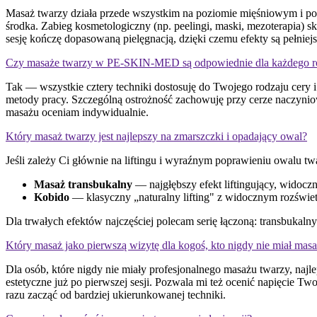
Masaż twarzy działa przede wszystkim na poziomie mięśniowym i pow
środka. Zabieg kosmetologiczny (np. peelingi, maski, mezoterapia) 
sesję kończę dopasowaną pielęgnacją, dzięki czemu efekty są pełniejsz
Czy masaże twarzy w PE-SKIN-MED są odpowiednie dla każdego ro
Tak — wszystkie cztery techniki dostosuję do Twojego rodzaju cery
metody pracy. Szczególną ostrożność zachowuję przy cerze naczyni
masażu oceniam indywidualnie.
Który masaż twarzy jest najlepszy na zmarszczki i opadający owal?
Jeśli zależy Ci głównie na liftingu i wyraźnym poprawieniu owalu twa
Masaż transbukalny
— najgłębszy efekt liftingujący, widocz
Kobido
— klasyczny „naturalny lifting" z widocznym rozświet
Dla trwałych efektów najczęściej polecam serię łączoną: transbukal
Który masaż jako pierwszą wizytę dla kogoś, kto nigdy nie miał mas
Dla osób, które nigdy nie miały profesjonalnego masażu twarzy, naj
estetyczne już po pierwszej sesji. Pozwala mi też ocenić napięcie T
razu zacząć od bardziej ukierunkowanej techniki.