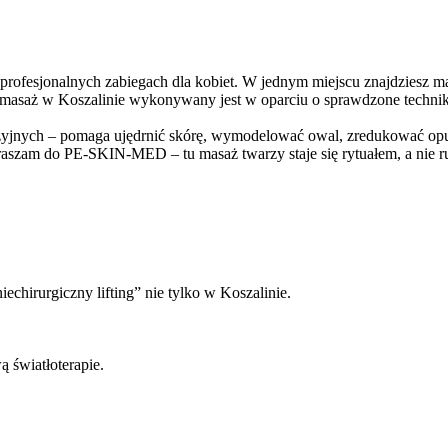
ofesjonalnych zabiegach dla kobiet. W jednym miejscu znajdziesz mas
żdy masaż w Koszalinie wykonywany jest w oparciu o sprawdzone tech
zyjnych – pomaga ujędrnić skórę, wymodelować owal, zredukować opuc
zapraszam do PE-SKIN-MED – tu masaż twarzy staje się rytuałem, a nie
echirurgiczny lifting” nie tylko w Koszalinie.
światłoterapie.