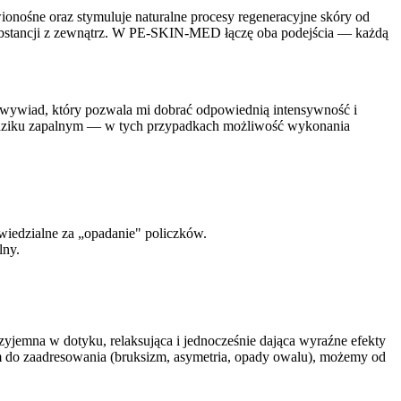
onośne oraz stymuluje naturalne procesy regeneracyjne skóry od
h substancji z zewnątrz. W PE-SKIN-MED łączę oba podejścia — każdą
i wywiad, który pozwala mi dobrać odpowiednią intensywność i
trądziku zapalnym — w tych przypadkach możliwość wykonania
owiedzialne za „opadanie" policzków.
lny.
rzyjemna w dotyku, relaksująca i jednocześnie dająca wyraźne efekty
blem do zaadresowania (bruksizm, asymetria, opady owalu), możemy od