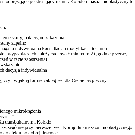
iała odprężająco po stresującym dniu. Kobido i masaż mioplastyczny to 
ch:
lenie skóry, bakteryjne zakażenia
 stany zapalne
gana indywidualna konsultacja i modyfikacja techniki
ie i wypełniaczach należy zachować minimum 2 tygodnie przerwy
czeń w fazie zaostrzenia)
wskazanie
ch decyzja indywidualna
czy i w jakiej formie zabieg jest dla Ciebie bezpieczny.
onego mikrokrążenia
ęczona"
u transbukalnym i Kobido
szczególnie przy pierwszej sesji Korugi lub masażu mioplastycznego
do efektu po dobrej drzemce