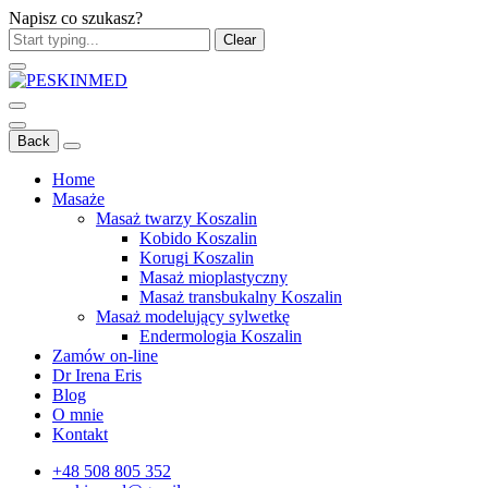
Napisz co szukasz?
Clear
Back
Home
Masaże
Masaż twarzy Koszalin
Kobido Koszalin
Korugi Koszalin
Masaż mioplastyczny
Masaż transbukalny Koszalin
Masaż modelujący sylwetkę
Endermologia Koszalin
Zamów on-line
Dr Irena Eris
Blog
O mnie
Kontakt
+48 508 805 352